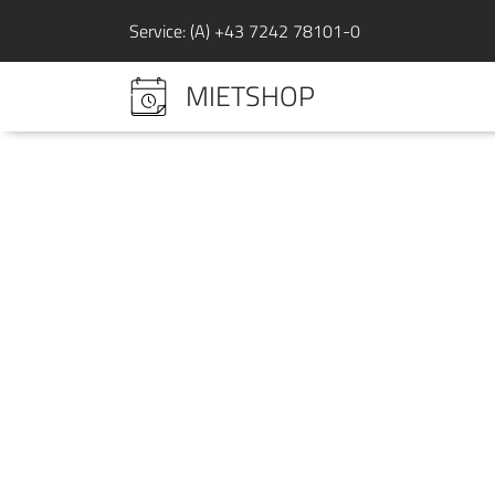
Cookies management panel
Service: (A) +43 7242 78101-0
MIETSHOP